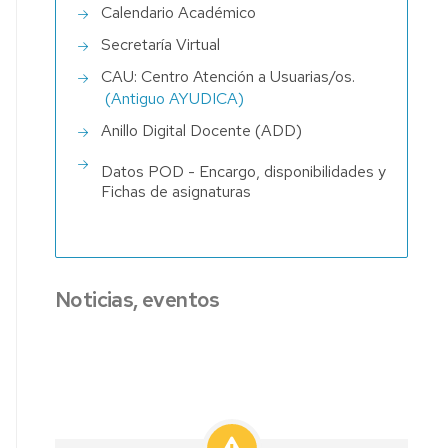
Calendario Académico
DE
ASOCIADOS,
CRITERIOS
ORDENACIÓN
Secretaría Virtual
AYDOC Y
DE
DOCENTE
PROFESORES
CAU: Centro Atención a Usuarias/os.
VALORACIÓN
(ODILE)
INTERINOS
DE
(Antiguo AYUDICA)
PROFESORADO
Anillo Digital Docente (ADD)
MODELOS
E
COMISIONES
IMPRESOS
Datos POD - Encargo, disponibilidades y
SELECCIÓN
PDI
Fichas de asignaturas
DE
PROFESORADO
Noticias, eventos