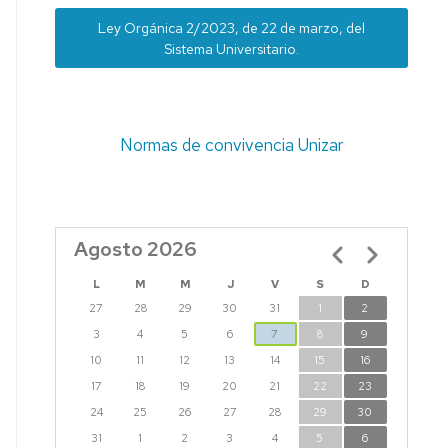
Ley Orgánica 2/2023, de 22 de marzo, del
Sistema Universitario.
Normas de convivencia Unizar
Agosto 2026
Paginación
L
M
M
J
V
S
D
27
28
29
30
31
1
2
3
4
5
6
7
8
9
10
11
12
13
14
15
16
17
18
19
20
21
22
23
24
25
26
27
28
29
30
31
1
2
3
4
5
6