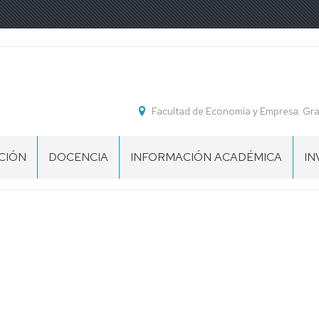
Facultad de Economía y Empresa. Gr
CIÓN
DOCENCIA
INFORMACIÓN ACADÉMICA
IN
GRADOS
CALENDARIO
G
Y
ACADÉMICO
D
MÁSTERES
IN
INFORMACIÓN
DOCTORADO
GENERAL
TE
D
MENTO
TUTORÍAS
SECRETARÍA
VIRTUAL
NTE
ZAGUAN