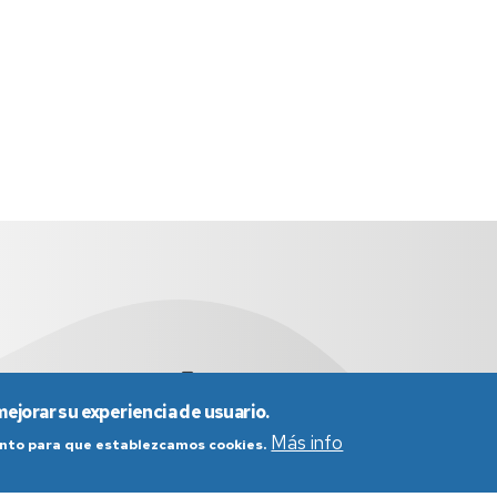
oza
dd4008@unizar.es
976 76 1841
mejorar su experiencia de usuario.
Más info
iento para que establezcamos cookies.
nes generales de uso
Política de Privacidad
Política de Cookies