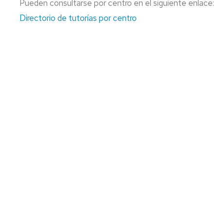
Pueden consultarse por centro en el siguiente enlace:
Directorio de tutorías por centro
CENTROS
HUESCA
Y
CAMPUS
TERUEL
PERSONAL
ZARAGOZ
DEL
DEPARTA
SECRETARÍ
DEL
DEPARTA
-
ADMINIST
ÁREAS D
ECONOMÍA
CONOCIMI
APLICADA
HISTORIA
E
INSTITUCI
ECONÓMIC